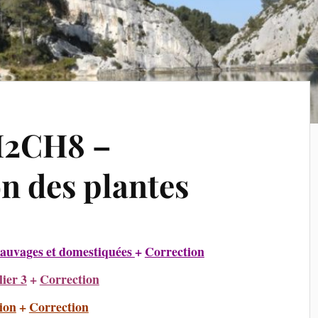
H2CH8 –
n des plantes
sauvages et domestiquées
+
Correction
ier 3
+
Correction
ion
+
Correction