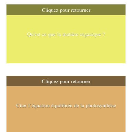
Cliquez pour retourner
L'ensemble des molécules constituant un être 
vivant (glucides, lipides, protéines et acides 
Qu'est ce que la matière organique ?
nucléiques). Ces molécules sont formées des 
atomes C, H et O (au minimum)
Cliquez pour retourner
6 CO2+6 H2O (+énergie lumineuse) -> 
Citer l’équation équilibrée de la photosynthèse
C6H12O6 +6 O2