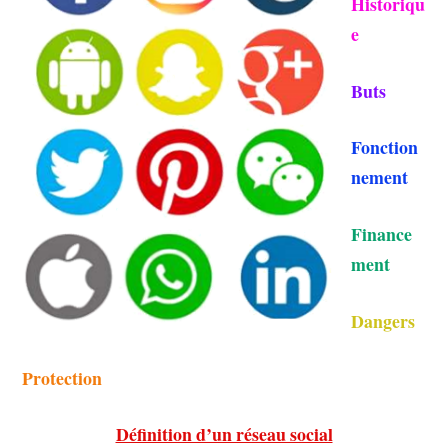
Historiqu
e
Buts
Fonction
nement
Finance
ment
Dangers
Protection
Définition d’un réseau social